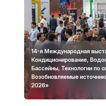
выставках
Doing Business in
Официальный
Uzbekistan
авиаперевозчик
Итоги выставки
Официальный каталог
14-я Международная выста
Кондиционирование, Водос
Бассейны, Технологии по 
Возобновляемые источники
2026»