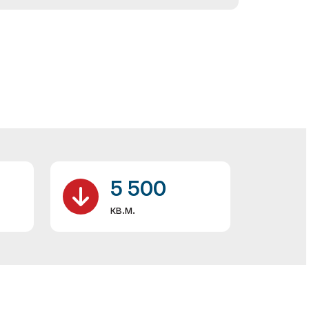
5 500
кв.м.