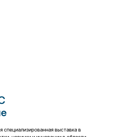
C
не
я специализированная выставка в
тки, новинки и инновации в области