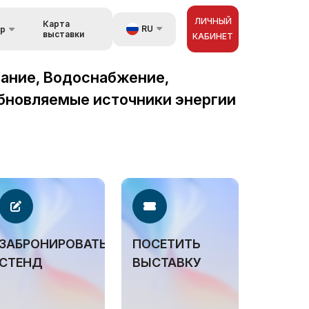
ЛИЧНЫЙ
Карта
RU
ор
выставки
КАБИНЕТ
UZ
вание, Водоснабжение,
орах
EN
обновляемые источники энергии
зь
ZH
ЗАБРОНИРОВАТЬ
ПОСЕТИТЬ
СТЕНД
ВЫСТАВКУ