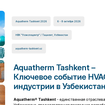
Aquatherm Tashkent 2026
6 - 8 октября 2026
НВК "Узэкспоцентр" / Ташкент, Узбекистан
aquatherm-tashkent.uz
Aquatherm Tashkent –
Ключевое событие HVA
индустрии в Узбекиста
Aquatherm® Tashkent
- единственная отраслева
Узбекистане, представляющая последние разрабо