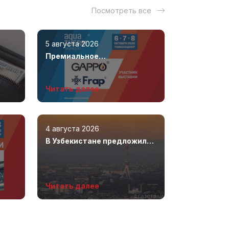
Посмотреть все
5 августа 2026
Премиальное
сантехническое
оборудование полного
Читать далее
цикла от бренда №1 в СНГ!
4 августа 2026
В Узбекистане предложили
ввести углеродный налог с
!
2028 года
Читать далее