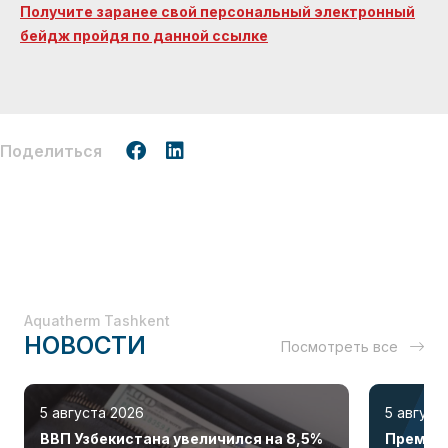
Получите заранее свой персональный электронный
бейдж пройдя по данной ссылке
Поделиться
Aquatherm Tashkent
НОВОСТИ
Посмотреть все
5 августа 2026
5 август
ВВП Узбекистана увеличился на 8,5%
Премиал