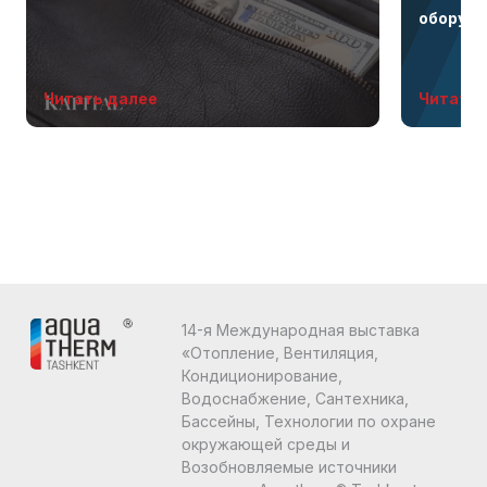
оборудо
бренда 
Читать далее
Читать 
14-я Международная выставка
«Отопление, Вентиляция,
Кондиционирование,
Водоснабжение, Сантехника,
Бассейны, Технологии по охране
окружающей среды и
Возобновляемые источники