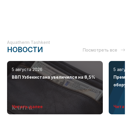
Aquatherm Tashkent
НОВОСТИ
Посмотреть все
5 августа 2026
5 август
ВВП Узбекистана увеличился на 8,5%
Премиал
оборудо
бренда 
Читать далее
Читать 