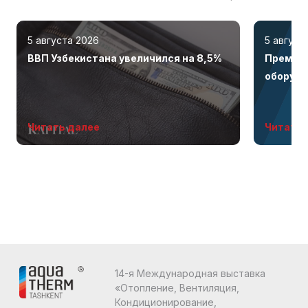
5 августа 2026
5 август
ВВП Узбекистана увеличился на 8,5%
Премиал
оборудо
бренда 
Читать далее
Читать 
14-я Международная выставка
«Отопление, Вентиляция,
Кондиционирование,