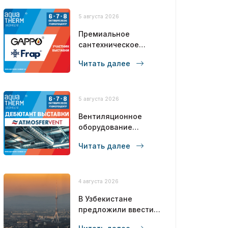
5 августа 2026
Премиальное
сантехническое
оборудование
Читать далее
полного цикла от
бренда №1 в СНГ!
5 августа 2026
Вентиляционное
оборудование
полного цикла от
Читать далее
производителя!
4 августа 2026
В Узбекистане
предложили ввести
углеродный налог с