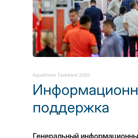
выставках
Doing Business in
Официальный
Uzbekistan
авиаперевозчик
Итоги выставки
Официальный каталог
Aquatherm Tashkent 2025
Информационн
поддержка
Генеральный информационны