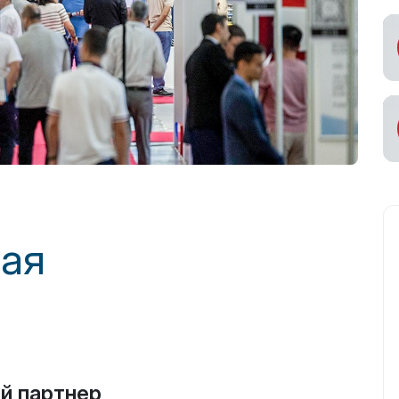
ая
й партнер