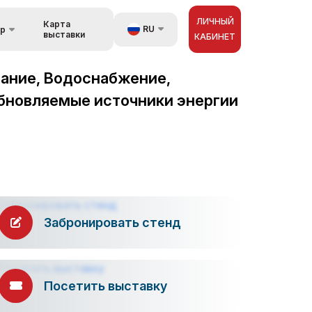
ЛИЧНЫЙ
Карта
RU
ор
выставки
КАБИНЕТ
UZ
вание, Водоснабжение,
орах
EN
обновляемые источники энергии
зь
ZH
Забронировать стенд
Посетить выставку