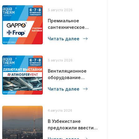
5 августа 2026
Премиальное
сантехническое
оборудование
Читать далее
полного цикла от
бренда №1 в СНГ!
5 августа 2026
Вентиляционное
оборудование
полного цикла от
Читать далее
производителя!
4 августа 2026
В Узбекистане
предложили ввести
углеродный налог с