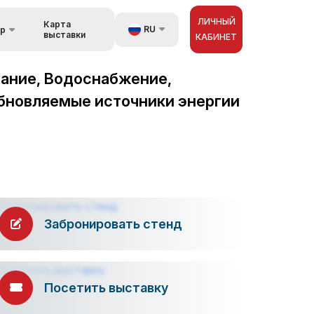
ЛИЧНЫЙ
Карта
RU
ор
выставки
КАБИНЕТ
UZ
вание, Водоснабжение,
орах
EN
обновляемые источники энергии
зь
ZH
Забронировать стенд
Посетить выставку