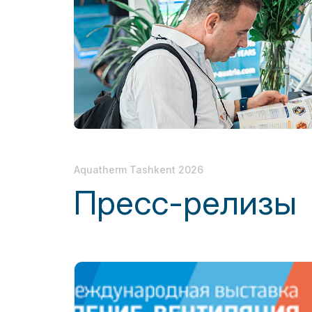
выставках
Doing Business in
Официальный
Uzbekistan
авиаперевозчик
Итоги выставки
Официальный каталог
Aquatherm Tashkent 2026
Пресс-релизы