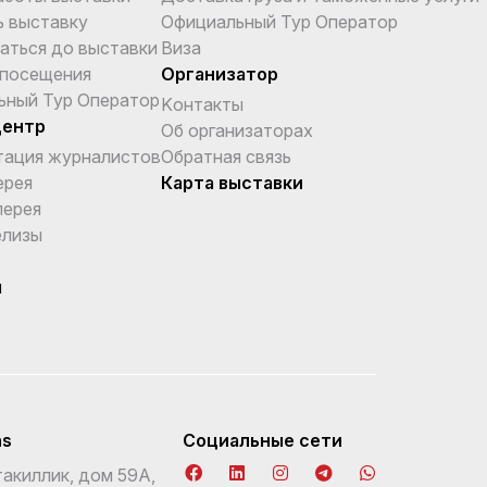
ь выставку
Официальный Тур Оператор
аться до выставки
Виза
 посещения
Организатор
ьный Тур Оператор
Kонтакты
центр
Об организаторах
тация журналистов
Обратная связь
ерея
Карта выставки
лерея
елизы
ы
ns
Социальные сети
акиллик, дом 59А,