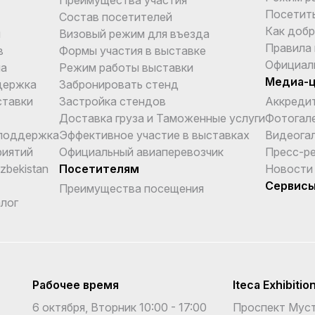
Посетит
Состав посетителей
Как добр
и
Визовый режим для въезда
Правила
в
Формы участия в выставке
Официал
ма
Режим работы выставки
Медиа-
держка
Забронировать стенд
ставки
Застройка стендов
Аккреди
Доставка груза и Таможенные услуги
Фотогал
поддержка
Эффективное участие в выставках
Видеога
риятий
Официальный авиаперевозчик
Пресс-р
Uzbekistan
Посетителям
Новости
Сервис
Преимущества посещения
лог
Рабочее время
Iteca Exhibitio
6 октября, Вторник 10:00 - 17:00
Проспект Муст