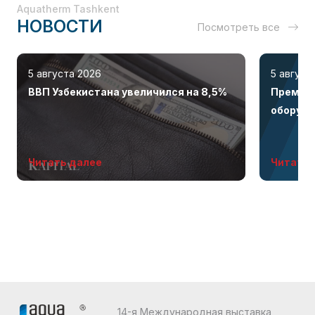
Aquatherm Tashkent
НОВОСТИ
Посмотреть все
5 августа 2026
5 август
ВВП Узбекистана увеличился на 8,5%
Премиал
оборудо
бренда 
Читать далее
Читать 
14-я Международная выставка