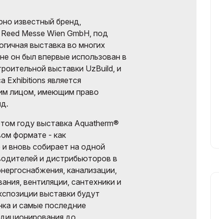
но известный бренд,
Reed Messe Wien GmbH, под
гичная выставка во многих
ане он был впервые использован в
оительной выставки UzBuild, и
 Exhibitions является
им лицом, имеющим право
д.
этом году выставка Aquatherm®
вом формате - как
и вновь собирает на одной
одителей и дистрибьюторов в
нергоснабжения, канализации,
ания, вентиляции, сантехники и
кспозиции выставки будут
нка и самые последние
ндиционирования до