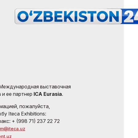
Международная выставочная
s
и ее партнер
ICA Eurasia
.
мацией, пожалуйста,
 Iteca Exhibitions:
факс: + (998 71) 237 22 72
rm@iteca.uz
nt.uz