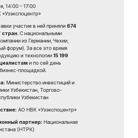
, 14:00 – 17:00
К «Узэкспоцентр»
тавки участие в ней приняли
674
7 стран
. С национальными
омпании из Германии, Чехии,
й форум). За все это время
одукцию и технологии
15 199
циалистам
и по сей день
 бизнес-площадкой.
а:
Министерство инвестиций и
ики Узбекистан, Торгово-
публики Узбекистан
ствие:
АО НВК «Узэкспоцентр»
онный партнер:
Национальная
истана (НТРК)