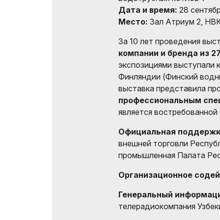
Дата и время:
28 сентября
Место:
Зал Атриум 2, НВ
За 10 лет проведения выс
компании и бренда из 2
экспозициями выступали к
Финляндии (Финский водны
выставка представила пр
профессиональным спе
является востребованной
Официальная поддержк
внешней торговли Республ
промышленная Палата Рес
Организационное содей
Генеральный информаци
телерадиокомпания Узбек