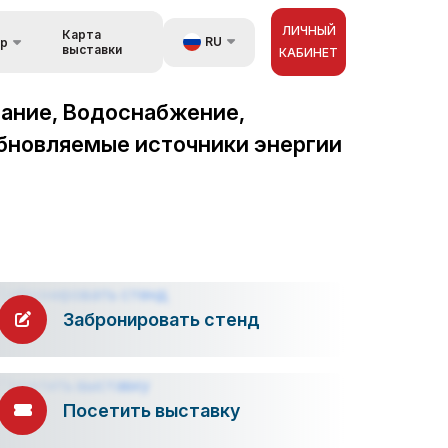
ЛИЧНЫЙ
Карта
RU
ор
выставки
КАБИНЕТ
UZ
вание, Водоснабжение,
орах
EN
обновляемые источники энергии
зь
ZH
Забронировать стенд
Посетить выставку