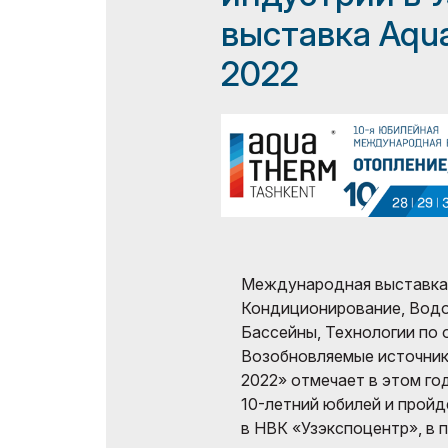
выставках
выставка Aqu
Doing Business in
Официальный
Uzbekistan
2022
авиаперевозчик
Итоги выставки
Официальный каталог
Международная выставка 
Кондиционирование, Водо
Бассейны, Технологии по
Возобновляемые источники
2022» отмечает в этом го
10-летний юбилей и пройд
в НВК «Узэкспоцентр», в п