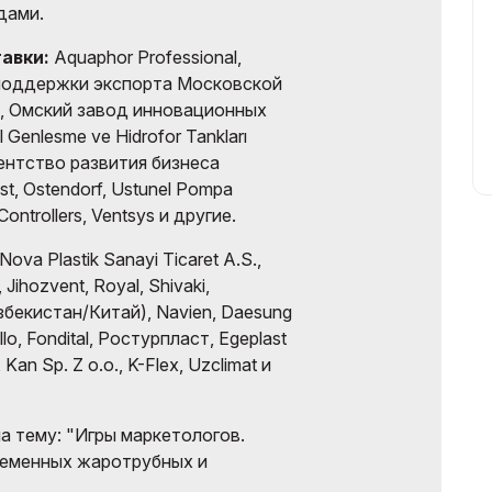
дами.
авки:
Aquaphor Professional,
 поддержки экспорта Московской
н, Омский завод инновационных
l Genlesme ve Hidrofor Tankları
Агентство развития бизнеса
t, Ostendorf, Ustunel Pompa
Controllers, Ventsys и другие.
Nova Plastik Sanayi Ticaret A.S.,
Jihozvent, Royal, Shivaki,
Узбекистан/Китай), Navien, Daesung
ollo, Fondital, Ростурпласт, Egeplast
, Kan Sp. Z o.o., K-Flex, Uzclimat и
 тему: "Игры маркетологов.
еменных жаротрубных и