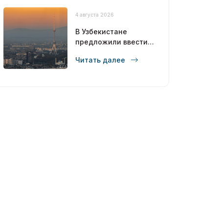
4 августа 2026
В Узбекистане
предложили ввести
углеродный налог с
Читать далее
2028 года