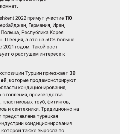
комнат.
shkent 2022 примут участие
110
зербайджан, Германия, Иран,
, Польша, Республика Корея,
ан, Швеция, а это на 50% больше
с 2021 годом. Такой рост
вует о растущем интересе к
экспозиции Турции приезжает
39
лей
, которые продемонстрируют
области кондиционирования,
о отопления, производства
 пластиковых труб, фитингов,
ров и сантехники. Традиционно на
т представлена турецкая
индустрии кондиционирования
я которой также выросла по