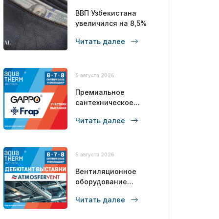
ВВП Узбекистана
увеличился на 8,5%
Читать далее
5 августа 2026
Премиальное
сантехническое
оборудование
Читать далее
полного цикла от
бренда №1 в СНГ!
5 августа 2026
Вентиляционное
оборудование
полного цикла от
Читать далее
производителя!