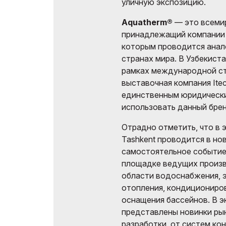
уличную экспозицию.
Aquatherm®
— это всемир
принадлежащий компании 
которым проводится анало
странах мира. В Узбекист
рамках международной стр
выставочная компания Iteca
единственным юридическ
использовать данный брен
Отрадно отметить, что в 
Tashkent проводится в но
самостоятельное событие 
площадке ведущих произв
области водоснабжения, э
отопления, кондициониров
оснащения бассейнов. В э
представлены новинки ры
разработки, от систем ко