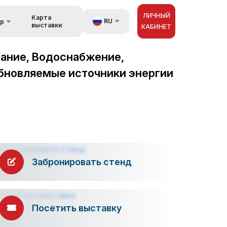
ЛИЧНЫЙ
Карта
RU
ор
выставки
КАБИНЕТ
UZ
вание, Водоснабжение,
орах
EN
обновляемые источники энергии
зь
ZH
Забронировать стенд
Посетить выставку