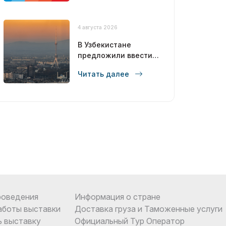
4 августа 2026
В Узбекистане
предложили ввести
углеродный налог с
Читать далее
2028 года
роведения
Информация о стране
аботы выставки
Доставка груза и Таможенные услуги
ь выставку
Официальный Тур Оператор