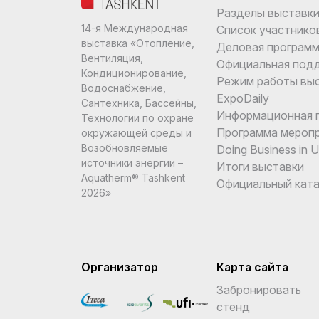
Разделы выставк
14-я Международная
Список участнико
выставка «Отопление,
Деловая програм
Вентиляция,
Официальная под
Кондиционирование,
Режим работы вы
Водоснабжение,
ExpoDaily
Сантехника, Бассейны,
Информационная 
Технологии по охране
Программа мероп
окружающей среды и
Возобновляемые
Doing Business in 
источники энергии –
Итоги выставки
Aquatherm® Tashkent
Официальный ката
2026»
Организатор
Карта сайта
Забронировать
стенд