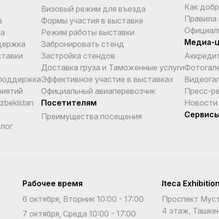
Как добр
и
Визовый режим для въезда
Правила
в
Формы участия в выставке
Официал
ма
Режим работы выставки
Медиа-
держка
Забронировать стенд
ставки
Застройка стендов
Аккреди
Доставка груза и Таможенные услуги
Фотогал
поддержка
Эффективное участие в выставках
Видеога
риятий
Официальный авиаперевозчик
Пресс-р
Uzbekistan
Посетителям
Новости
Сервис
Преимущества посещения
лог
Рабочее время
Iteca Exhibitio
6 октября, Вторник 10:00 - 17:00
Проспект Муст
4 этаж, Ташкен
7 октября, Среда 10:00 - 17:00