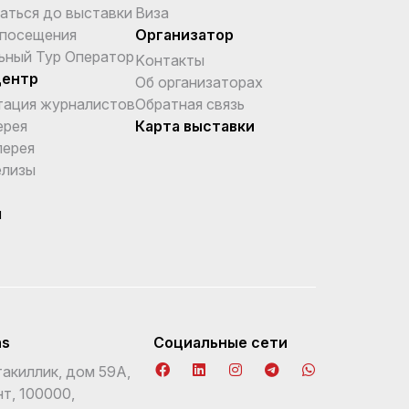
аться до выставки
Виза
 посещения
Организатор
ьный Тур Оператор
Kонтакты
центр
Об организаторах
тация журналистов
Обратная связь
ерея
Карта выставки
лерея
елизы
ы
ns
Социальные сети
акиллик, дом 59А,
т, 100000,