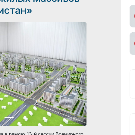
истан»
в в рамках 13-й сессии Всемирного