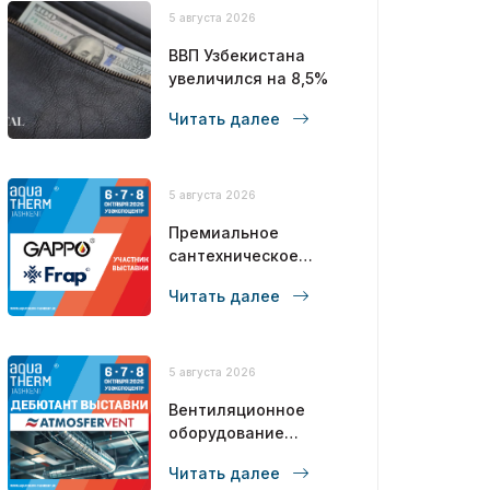
5 августа 2026
ВВП Узбекистана
увеличился на 8,5%
Читать далее
5 августа 2026
Премиальное
сантехническое
оборудование
Читать далее
полного цикла от
бренда №1 в СНГ!
5 августа 2026
Вентиляционное
оборудование
полного цикла от
Читать далее
производителя!