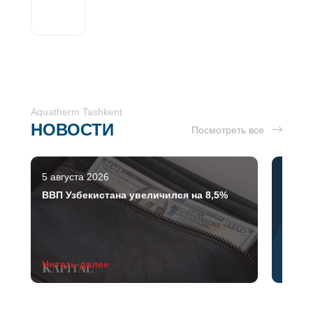
Aquatherm Tashkent
НОВОСТИ
Посмотреть все
5 августа 2026
5 авгу
ВВП Узбекистана увеличился на 8,5%
Преми
обору
№1 в 
Читать далее
Читат