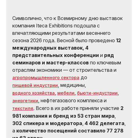
Символично, что к Всемирному дню выставок
компания Iteca Exhibitions подошла с
впечатляющими результатами весеннего
сезона 2026 года. Весной было проведено
12
международных выставок, 4
представительных конференции
и
ряд
семинаров и мастер-классов
по ключевым
отраслям экономики — от строительства и
до
агропромышленного сектора
, медицины,
пищевой индустрии
,
,
,
водного хозяйства
мебели
бьюти-индустрии
, нефтегазового комплекса и
энергетики
. Всего в их работе приняли участие
2
текстиля
981 компания и бренд из 53 стран мира
,
302 спикера и модератора
,
4 462 делегата
,
а
количество посещений составило 77 278
из 63 стран
.