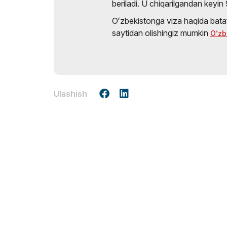
beriladi. U chiqarilgandan keyin
Oʻzbekistonga viza haqida bata
saytidan olishingiz mumkin
Oʻzb
Ulashish