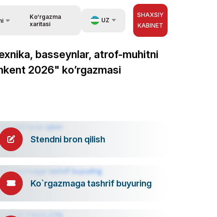
SHAXSIY
Ko‘rgazma
UZ
hi
xaritasi
KABINET
EN
texnika, basseynlar, atrof-muhitni
ar haqida
RU
shkent 2026" ko’rgazmasi
ZH
Stendni bron qilish
Ko`rgazmaga tashrif buyuring