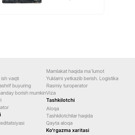
Mamlakat haqida ma`lumot
ish vaqti
Yuklarni yetkazib berish. Logistika
shrif buyuring
Rasmiy turoperator
anday borish mumkin
Viza
i
Tashkilotchi
ator
Aloqa
i
Tashkilotchilar haqida
reditatsiyasi
Qayta aloqa
Ko‘rgazma xaritasi