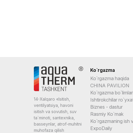
Ko`rgazma
Ko`rgazma haqida
CHINA PAVILION
Ko`rgazma bo`limlar
14-Xalqaro «Isitish,
Ishtirokchilar ro`yxat
ventilyatsiya, havoni
Biznes - dastur
isitish va sovutish, suv
Rasmiy Ko`mak
ta`minoti, santexnika,
Ko`rgazmaning ish v
basseynlar, atrof-muhitni
ExpoDaily
muhofaza qilish