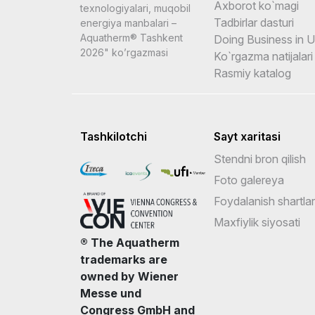
Axborot ko`magi
texnologiyalari, muqobil
Tadbirlar dasturi
energiya manbalari –
Aquatherm® Tashkent
Doing Business in 
2026" ko’rgazmasi
Ko`rgazma natijalari
Rasmiy katalog
Tashkilotchi
Sayt xaritasi
Stendni bron qilish
Foto galereya
Foydalanish shartlar
Maxfiylik siyosati
® The Aquatherm
trademarks are
owned by Wiener
Messe und
Congress GmbH and