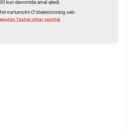
 90 kun davomida amal qiladi.
fsil maʼlumotni Oʻzbekistonning veb-
ekiston Tashqi ishlar vazirligi