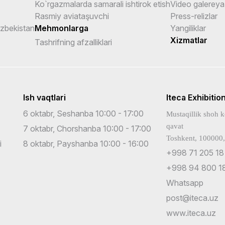
Ko`rgazmalarda samarali ishtirok etish
Video galereya
Rasmiy aviataşuvchi
Press-relizlar
Uzbekistan
Mehmonlarga
Yangiliklar
Xizmatlar
Tashrifning afzalliklari
Ish vaqtlari
Iteca Exhibitio
6 oktabr, Seshanba 10:00 - 17:00
Mustaqillik shoh k
qavat
7 oktabr, Chorshanba 10:00 - 17:00
Toshkent, 100000,
i
8 oktabr, Payshanba 10:00 - 16:00
+998 71 205 18
+998 94 800 18
Whatsapp
post@iteca.uz
www.iteca.uz