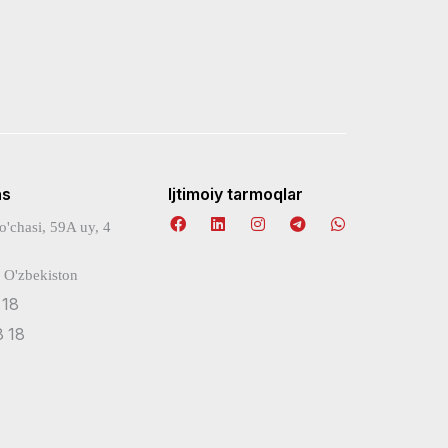
ns
Ijtimoiy tarmoqlar
o'chasi, 59A uy, 4
 O'zbekiston
 18
 18