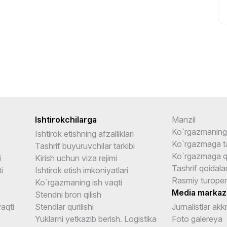
Ishtirokchilarga
Manzil
Ko`rgazmaning 
Ishtirok etishning afzalliklari
Ko`rgazmaga ta
Tashrif buyuruvchilar tarkibi
Ko`rgazmaga q
i
Kirish uchun viza rejimi
Tashrif qoidalar
i
Ishtirok etish imkoniyatlari
Rasmiy turoper
Ko`rgazmaning ish vaqti
Media markaz
Stendni bron qilish
aqti
Stendlar qurilishi
Jurnalistlar akk
Yuklarni yetkazib berish. Logistika
Foto galereya