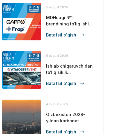
5 avgust 2026
MDHdagi №1
brendining to‘liq ishlab
chiqarish sikliga ega
Batafsil o'qish
premium santexnika
uskunalari!
5 avgust 2026
Ishlab chiqaruvchidan
to‘liq siklli
ventilyatsiya
Batafsil o'qish
uskunalari!
4 avgust 2026
O‘zbekiston 2028-
yildan karbonat
solig‘ini joriy etishni
Batafsil o'qish
taklif qildi