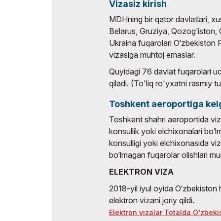
Vizasiz kirish
Rasmiy aviataşuvchi
Doing Business in
MDHning bir qator davlatlari, 
Uzbekistan
Belarus, Gruziya, Qozog‘iston, 
Ko`rgazma natijalari
Ukraina fuqarolari O‘zbekiston R
vizasiga muhtoj emaslar.
Rasmiy katalog
Quyidagi 76 davlat fuqarolari 
qiladi. (To'liq ro'yxatni rasmiy
Toshkent aeroportiga kel
Toshkent shahri aeroportida viz
konsullik yoki elchixonalari bo‘
konsulligi yoki elchixonasida vi
bo‘lmagan fuqarolar olishlari m
ELEKTRON VIZA
2018-yil iyul oyida O‘zbekiston
elektron vizani joriy qildi.
Elektron vizalar Totalda O‘zbe