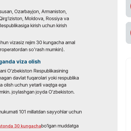
xususan, Ozarbayjon, Armaniston,
Qirg‘iziston, Moldova, Rossiya va
espublikasiga kirish uchun kirish
uchun vizasiz rejim 30 kungacha amal
 turoperatordan so'rash mumkin).
ganda viza olish
ani O‘zbekiston Respublikasining
lmagan davlat fuqarolari yoki respublika
za olish uchun yetarli vaqtga ega
umkin. joylashgan joyda O‘zbekiston.
 hukumati 101 millatdan sayyohlar uchun
bo‘lgan muddatga
kistonda 30 kungacha