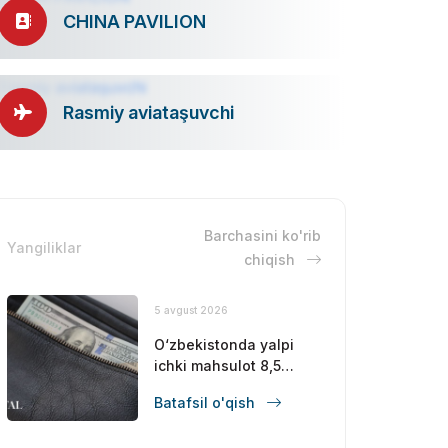
CHINA PAVILION
Rasmiy aviataşuvchi
Barchasini ko'rib
Yangiliklar
chiqish
5 avgust 2026
O‘zbekistonda yalpi
ichki mahsulot 8,5
foizga oshdi
Batafsil o'qish