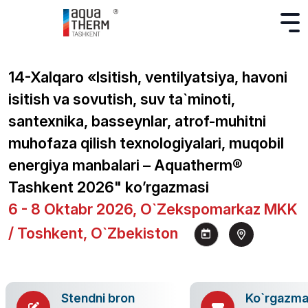
14-Xalqaro «Isitish, ventilyatsiya, havoni
isitish va sovutish, suv ta`minoti,
santexnika, basseynlar, atrof-muhitni
muhofaza qilish texnologiyalari, muqobil
energiya manbalari – Aquatherm®
Tashkent 2026" ko’rgazmasi
6 - 8 Oktabr 2026, O`zekspomarkaz MKK
/ Toshkent, O`zbekiston
Stendni bron
Ko`rgazm