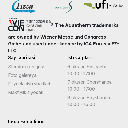
® The Aquatherm trademarks
are owned by Wiener Messe und Congress
GmbH and used under licence by ICA Eurasia FZ-
LLC
Sayt xaritasi
Ish vaqtlari
Stendni bron qilish
6 oktabr, Seshanba
10:00 - 17:00
Foto galereya
7 oktabr, Chorshanba
Foydalanish shartlari
10:00 - 17:00
Maxfiylik siyosati
8 oktabr, Payshanba
10:00 - 16:00
Iteca Exhibitions