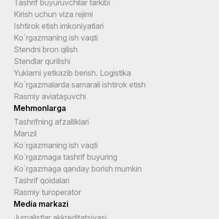
Tashrif buyuruvchilar tarkibi
Kirish uchun viza rejimi
Ishtirok etish imkoniyatlari
Ko`rgazmaning ish vaqti
Stendni bron qilish
Stendlar qurilishi
Yuklarni yetkazib berish. Logistika
Ko`rgazmalarda samarali ishtirok etish
Rasmiy aviataşuvchi
Mehmonlarga
Tashrifning afzalliklari
Manzil
Ko`rgazmaning ish vaqti
Ko`rgazmaga tashrif buyuring
Ko`rgazmaga qanday borish mumkin
Tashrif qoidalari
Rasmiy turoperator
Media markazi
Jurnalistlar akkreditatsiyasi