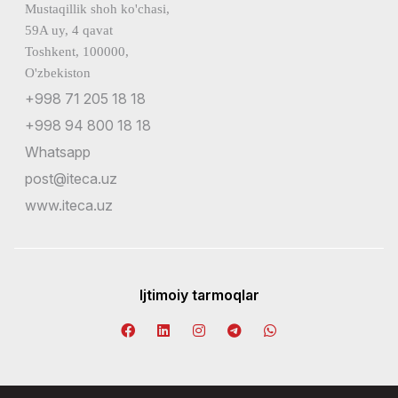
Mustaqillik shoh ko'chasi,
59A uy, 4 qavat
Toshkent, 100000,
O'zbekiston
+998 71 205 18 18
+998 94 800 18 18
Whatsapp
post@iteca.uz
www.iteca.uz
Ijtimoiy tarmoqlar