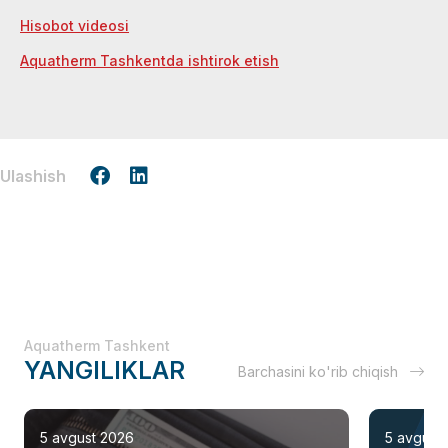
Hisobot videosi
Aquatherm Tashkentda ishtirok etish
Ulashish
Aquatherm Tashkent
YANGILIKLAR
Barchasini ko'rib chiqish
5 avgust 2026
5 avgust