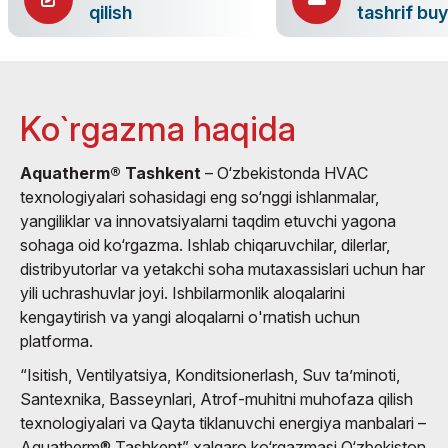
qilish
tashrif bu
Ko`rgazma haqida
Aquatherm® Tashkent
– O‘zbekistonda HVAC
texnologiyalari sohasidagi eng so‘nggi ishlanmalar,
yangiliklar va innovatsiyalarni taqdim etuvchi yagona
sohaga oid ko‘rgazma. Ishlab chiqaruvchilar, dilerlar,
distribyutorlar va yetakchi soha mutaxassislari uchun har
yili uchrashuvlar joyi. Ishbilarmonlik aloqalarini
kengaytirish va yangi aloqalarni o'rnatish uchun
platforma.
“Isitish, Ventilyatsiya, Konditsionerlash, Suv ta’minoti,
Santexnika, Basseynlari, Atrof-muhitni muhofaza qilish
texnologiyalari va Qayta tiklanuvchi energiya manbalari –
Aquatherm® Tashkent” xalqaro ko‘rgazmasi O‘zbekiston