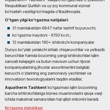
Respublikasi Qurilish va uy-joy kommunal xizmat
ko‘rsatish vazirligi ko‘magida o‘tkazilmoqda.
O'tgan yilgi ko'rgazma natijalari:
31 mamlakatdan 6847 nafar tashrif buyuruvchi;
ko'rgazma maydoni - 6150 kv.m.;
12 mamlakatdan 190+ ishtirokchi kompaniyalar
Dunyo boʻylab yetakchi ishlab chiqaruvchilar va yetkazib
beruvchilar hamda bozorning yangi ishtirokchilari iqlim
sanoati kelajagini va butun mavsum uchun tijorat
kompaniyalarining jihozlar assortimentini belgilab
beruvchi oʻzlarining eng zamonaviy yechimlari va
innovatsion texnologiyalarini taqdim etadilar.
Aquatherm Tashkent
ko‘rgazmasi iqlim bozorining
barcha ishtirokchilariga biznes muammolarini qisqa vaqt
ichida maksimal samara bilan hal qilish imkonini beradi.
Ko'rgazma statistikasi