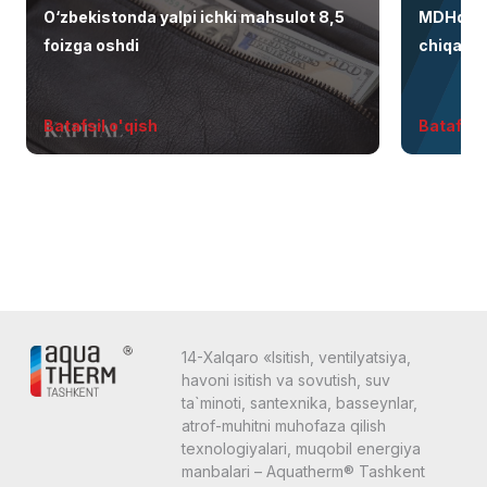
O‘zbekistonda yalpi ichki mahsulot 8,5
MDHdagi 
foizga oshdi
chiqaris
santexni
Batafsil o'qish
Batafsil 
14-Xalqaro «Isitish, ventilyatsiya,
havoni isitish va sovutish, suv
ta`minoti, santexnika, basseynlar,
atrof-muhitni muhofaza qilish
texnologiyalari, muqobil energiya
manbalari – Aquatherm® Tashkent