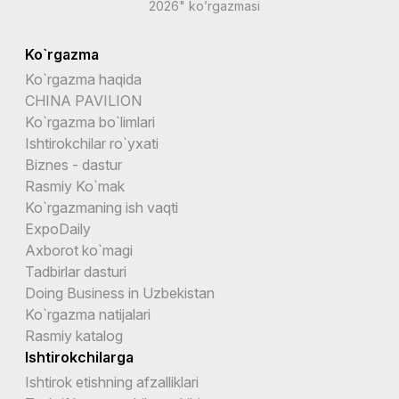
2026" ko’rgazmasi
Ko`rgazma
Ko`rgazma haqida
CHINA PAVILION
Ko`rgazma bo`limlari
Ishtirokchilar ro`yxati
Biznes - dastur
Rasmiy Ko`mak
Ko`rgazmaning ish vaqti
ExpoDaily
Axborot ko`magi
Tadbirlar dasturi
Doing Business in Uzbekistan
Ko`rgazma natijalari
Rasmiy katalog
Ishtirokchilarga
Ishtirok etishning afzalliklari