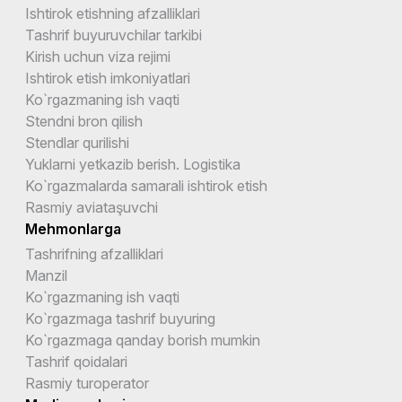
Ishtirok etishning afzalliklari
Tashrif buyuruvchilar tarkibi
Kirish uchun viza rejimi
Ishtirok etish imkoniyatlari
Ko`rgazmaning ish vaqti
Stendni bron qilish
Stendlar qurilishi
Yuklarni yetkazib berish. Logistika
Ko`rgazmalarda samarali ishtirok etish
Rasmiy aviataşuvchi
Mehmonlarga
Tashrifning afzalliklari
Manzil
Ko`rgazmaning ish vaqti
Ko`rgazmaga tashrif buyuring
Ko`rgazmaga qanday borish mumkin
Tashrif qoidalari
Rasmiy turoperator