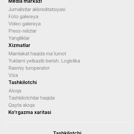
Media markazi
Jurnalistlar akkreditatsiyasi
Foto galereya
Video galereya
Press-relizlar
Yangiliklar
Xizmatlar
Mamlakat haqida ma`lumot
Yuklarni yetkazib berish. Logistika
Rasmiy turoperator
Viza
Tashkilotchi
Aloqa
Tashkilotchilar haqida
Qayta aloqa
Ko‘rgazma xaritasi
Tashkilotchi