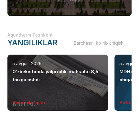
Aquatherm Tashkent
YANGILIKLAR
Barchasini ko'rib chiqish
5 avgust 2026
5 avgust
O‘zbekistonda yalpi ichki mahsulot 8,5
MDHdagi 
foizga oshdi
chiqaris
santexni
Batafsil o'qish
Batafsil 