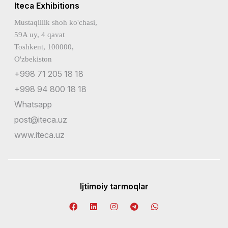
Iteca Exhibitions
Mustaqillik shoh ko'chasi,
59A uy, 4 qavat
Toshkent, 100000,
O'zbekiston
+998 71 205 18 18
+998 94 800 18 18
Whatsapp
post@iteca.uz
www.iteca.uz
Ijtimoiy tarmoqlar