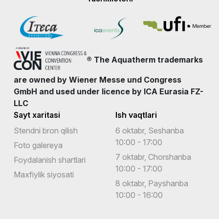
® The Aquatherm trademarks
are owned by Wiener Messe und Congress
GmbH and used under licence by ICA Eurasia FZ-
LLC
Sayt xaritasi
Ish vaqtlari
Stendni bron qilish
6 oktabr, Seshanba
10:00 - 17:00
Foto galereya
7 oktabr, Chorshanba
Foydalanish shartlari
10:00 - 17:00
Maxfiylik siyosati
8 oktabr, Payshanba
10:00 - 16:00