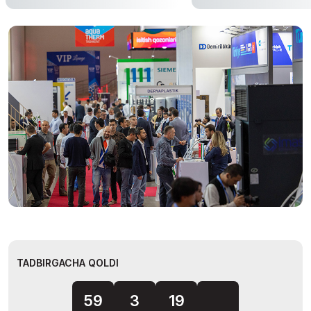
TADBIRGACHA QOLDI
18
59
3
19