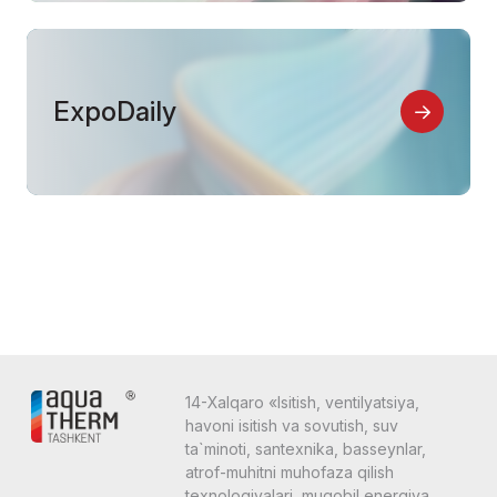
ExpoDaily
14-Xalqaro «Isitish, ventilyatsiya,
havoni isitish va sovutish, suv
ta`minoti, santexnika, basseynlar,
atrof-muhitni muhofaza qilish
texnologiyalari, muqobil energiya