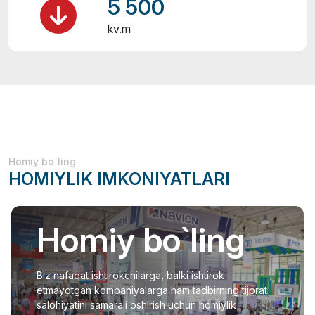
5 500
kv.m
Homiy bo`ling
HOMIYLIK IMKONIYATLARI
Homiy bo`ling
Biz nafaqat ishtirokchilarga, balki ishtirok
etmayotgan kompaniyalarga ham tadbirning tijorat
salohiyatini samarali oshirish uchun homiylik