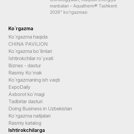
manbalari – Aquatherm® Tashkent
2026" ko’rgazmasi
Ko`rgazma
Ko`rgazma haqida
CHINA PAVILION
Ko`rgazma bo`limlari
Ishtirokchilar ro`yxati
Biznes - dastur
Rasmiy Ko`mak
Ko`rgazmaning ish vaqti
ExpoDaily
Axborot ko`magi
Tadbirlar dasturi
Doing Business in Uzbekistan
Ko`rgazma natijalari
Rasmiy katalog
Ishtirokchilarga