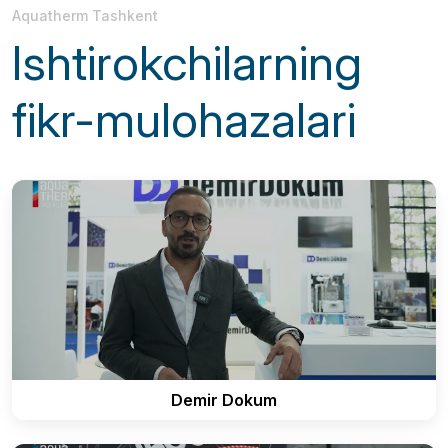
Aquatherm Tashkent
Ishtirokchilarning
fikr-mulohazalari
Demir Dokum