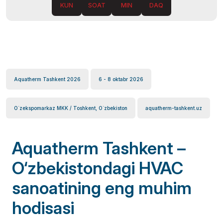
KUN
SOAT
MIN
DAQ
Aquatherm Tashkent 2026
6 - 8 oktabr 2026
O`zekspomarkaz MKK / Toshkent, O`zbekiston
aquatherm-tashkent.uz
Aquatherm Tashkent –
O‘zbekistondagi HVAC
sanoatining eng muhim
hodisasi