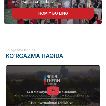
imkoniyatlarini taklif qilamiz.
HOMIY BO`LING
Ko`rgazma haqida
KO`RGAZMA HAQIDA