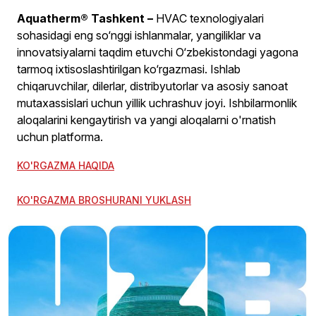
Aquatherm® Tashkent –
​​HVAC texnologiyalari
sohasidagi eng so‘nggi ishlanmalar, yangiliklar va
innovatsiyalarni taqdim etuvchi O‘zbekistondagi yagona
tarmoq ixtisoslashtirilgan ko‘rgazmasi. Ishlab
chiqaruvchilar, dilerlar, distribyutorlar va asosiy sanoat
mutaxassislari uchun yillik uchrashuv joyi. Ishbilarmonlik
aloqalarini kengaytirish va yangi aloqalarni o'rnatish
uchun platforma.
KO'RGAZMA HAQIDA
KO'RGAZMA BROSHURANI YUKLASH