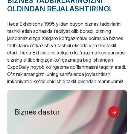
BIZNES TADBIRLARINGIZNI
OLDINDAN REJALASHTIRING!
Iteca Exhibitions 1995 yildan buyon biznes tadbirlarini
tashkil etish sohasida faoliyat olib boradi, bizning
jamoamiz sizga Xalqaro ko'rgazmalar doirasida biznes
tadbirlarini o'tkazish va tashkil etishda yordam taklif
etadi. Iteca Exhibitions xalqaro ko'rgazma kompaniyasi
sizning e'tiboringizga ko'rgazmaga bag'ishlangan
ExpoDaily noyob ko'rgazma qo'llanmasini taqdim etadi.
O'z reklamangizni uning sahifalarida joylashtirish
imkoniyatini ko'rib chiqishni taklif qilishdan mamnunmiz.
Biznes dastur