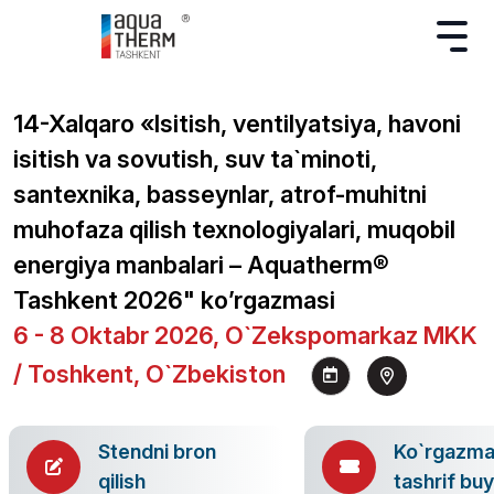
14-Xalqaro «Isitish, ventilyatsiya, havoni
isitish va sovutish, suv ta`minoti,
santexnika, basseynlar, atrof-muhitni
muhofaza qilish texnologiyalari, muqobil
energiya manbalari – Aquatherm®
Tashkent 2026" ko’rgazmasi
6 - 8 Oktabr 2026, O`zekspomarkaz MKK
/ Toshkent, O`zbekiston
Stendni bron
Ko`rgazm
qilish
tashrif bu