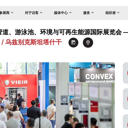
参展商
对于访客
媒体中心
服务
组织者
联系方式
国家焦点
注册为媒体
为什么访问？
展？
游泳池、环境与可再生能源国际展览会 —— Aquat
关于主办方
货物与交付
照片库
场地
介
NEC / 乌兹别克斯坦塔什干
反馈
官方旅行社
视频库
工作时间
证制度
签证
新闻稿
参观展览
会
消息
如何前往展会
间
参观规则
订
官方旅行社
建
交付
须知
空承运商