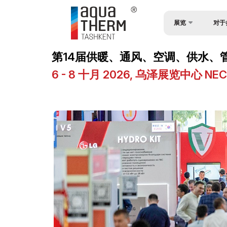
展览
对于
为何参
关于展会
第14届供暖、通风、空调、供水、管道、
观众简
CHINA PAVILION
6 - 8 十月 2026, 乌泽展览中心 
入境签
产品类别
参与机
参展商名单
工作时
商业计划
展位预
官方支持
展台搭
地点及工作时间
货物与
世博日报
参展商
媒体支持
官方航
活动计划