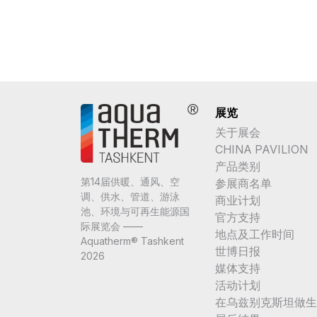
展览
关于展会
CHINA PAVILION
产品类别
第14届供暖、通风、空
参展商名单
调、供水、管道、游泳
商业计划
池、环境与可再生能源国
官方支持
际展览会 ——
地点及工作时间
Aquatherm® Tashkent
世博日报
2026
媒体支持
活动计划
在乌兹别克斯坦做生