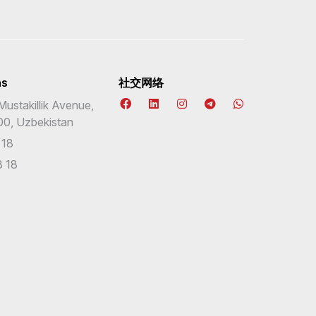
ns
社交网络
Mustakillik Avenue,
00, Uzbekistan
 18
 18