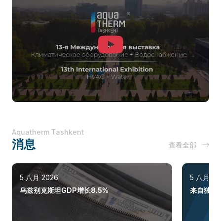
Aquatherm Tashkent
消息
查看全部
5 八月 2026
5 八月 20
乌兹别克斯坦GDP增长8.5%
来自独联