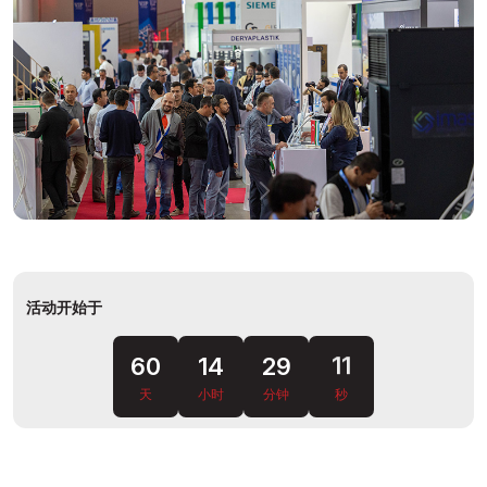
活动开始于
60
14
29
10
天
小时
分钟
秒