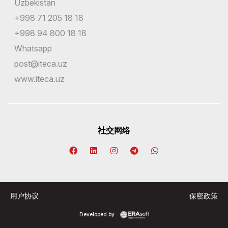
Uzbekistan
+998 71 205 18 18
+998 94 800 18 18
Whatsapp
post@iteca.uz
www.iteca.uz
社交网络
用户协议
保密政策
Developed by: