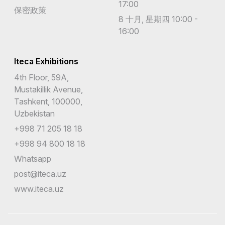
17:00
保密政策
8 十月, 星期四 10:00 -
16:00
Iteca Exhibitions
4th Floor, 59A,
Mustakillik Avenue,
Tashkent, 100000,
Uzbekistan
+998 71 205 18 18
+998 94 800 18 18
Whatsapp
post@iteca.uz
www.iteca.uz