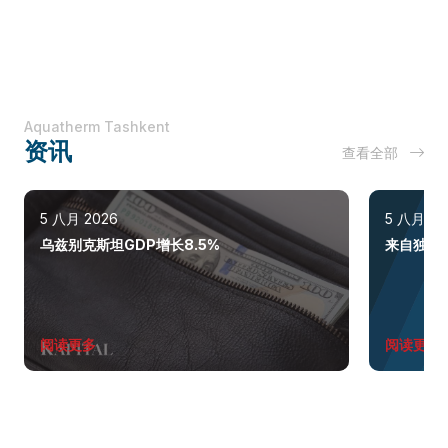
Aquatherm Tashkent
资讯
查看全部
5 八月 2026
5 八月 20
乌兹别克斯坦GDP增长8.5%
来自独联
阅读更多
阅读更多